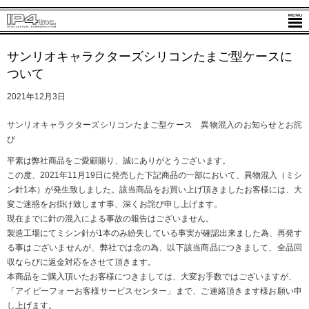
サンリオキャラクターズシリコンたまご型ケースに
ついて
2021年12月3日
サンリオキャラクターズシリコンたまご型ケース 異物混入のお知らせとお詫
び
平素は弊社商品をご愛顧賜り、誠にありがとうございます。
この度、2021年11月19日に発売した下記商品の一部において、異物混入（ミシ
ン針1本）が発生致しました。該当商品をお買い上げ頂きましたお客様には、大
変ご迷惑をお掛け致します事、深くお詫び申し上げます。
現在までに針の混入による事故の報告はございません。
製造工場にてミシン針が1本のみ紛失している事実が確認出来ました為、再発す
る事はございませんが、弊社では念の為、以下該当商品につきまして、全品回
収ならびに返金対応をさせて頂きます。
本商品をご購入頂いたお客様につきましては、大変お手数ではございますが、
「アイピーフォーお客様サービスセンター」まで、ご連絡頂きます様お願い申
し上げます。