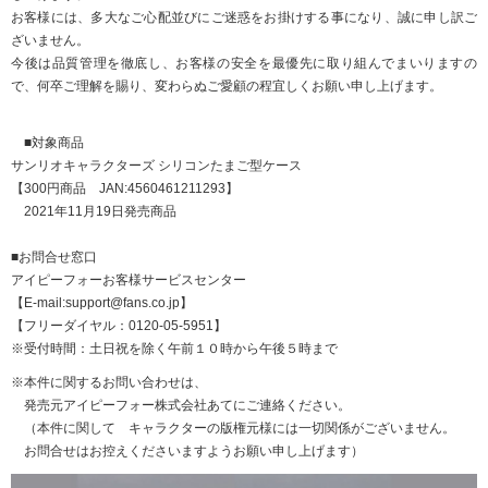
お客様には、多大なご心配並びにご迷惑をお掛けする事になり、誠に申し訳ご
ざいません。
今後は品質管理を徹底し、お客様の安全を最優先に取り組んでまいりますの
で、何卒ご理解を賜り、変わらぬご愛顧の程宜しくお願い申し上げます。
■対象商品
サンリオキャラクターズ シリコンたまご型ケース
【300円商品 JAN:4560461211293】
2021年11月19日発売商品
■お問合せ窓口
アイピーフォーお客様サービスセンター
【E-mail:support@fans.co.jp】
【フリーダイヤル：0120-05-5951】
※受付時間：土日祝を除く午前１０時から午後５時まで
※本件に関するお問い合わせは、
発売元アイピーフォー株式会社あてにご連絡ください。
（本件に関して キャラクターの版権元様には一切関係がございません。
お問合せはお控えくださいますようお願い申し上げます）