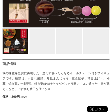
商品情報
秋の味覚を忠実に再現した、思わず食べたくなるボールチェーン付きフィギュ
アです。種類は、もみじ饅頭、月見まんじゅう（三食団子、積み上げ）、松
茸、焼き栗の全5種類。焼き栗は焦げた皮がパックリ開いて火の通った中身が見
えるなど、いずれも精工な仕上がり。
価格：200円
(税込)