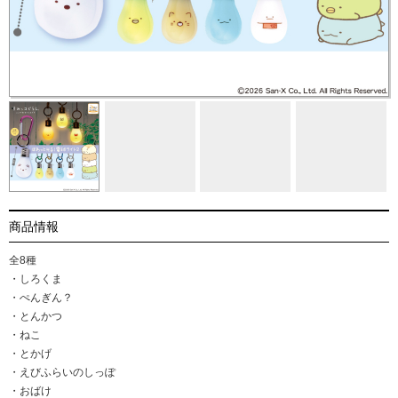
商品情報
全8種
・しろくま
・ぺんぎん？
・とんかつ
・ねこ
・とかげ
・えびふらいのしっぽ
・おばけ