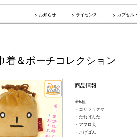
お知らせ
ライセンス
カプセル
巾着＆ポーチコレクション
商品情報
全5種
・コリラックマ
・たれぱんだ
・アフロ犬
・こげぱん