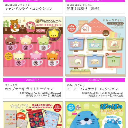
コロコロコレクション
コロコロコレクション
キャンドルライトコレクション
開運！鏡割り［酒樽］
2015年12月
2015年12月
リラックマ
すみっコぐらし
カップケーキ ライトキーチェン
ミニミニバスケットコレクション
© 2015 San-X Co., Ltd. All Right Reserved.
© 2015 San-X Co., Ltd. All Right Reserved.
発売元 システムサービス株式会社
発売元 システムサービス株式会社