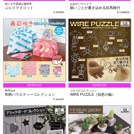
世にも不思議な猫世界
おねがいチャクラ
ぶらりマスコット
願いごとが書き込める絵馬根付
© KORIRI
© CHAKRA
2015年12月
2015年12月
寿司ゆき
コロコロコレクション
和柄バラエティーコレクション
WIRE PUZZLE（知恵の輪）
© awayuki