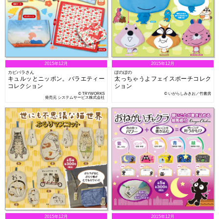
2015年12月
2015年12月
カピバラさん
ぼのぼの
キュルッとニッポン。バラエティー
太っちゃうよフェイスポーチコレク
コレクション
ション
© TRYWORKS
© いがらしみきお／竹書房
発売元 システムサービス株式会社
2015年12月
2015年12月