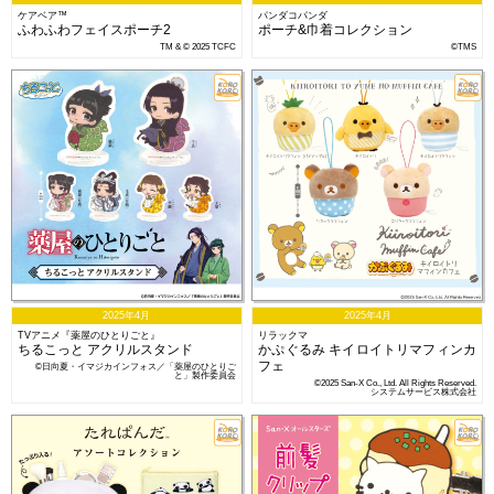
ケアベア™
パンダコパンダ
ふわふわフェイスポーチ2
ポーチ&巾着コレクション
TM & © 2025 TCFC
©TMS
2025年4月
2025年4月
TVアニメ『薬屋のひとりごと』
リラックマ
ちるこっと アクリルスタンド
かぷぐるみ キイロイトリマフィンカ
フェ
©日向夏・イマジカインフォス／「薬屋のひとりご
と」製作委員会
©2025 San-X Co., Ltd. All Rights Reserved.
システムサービス株式会社