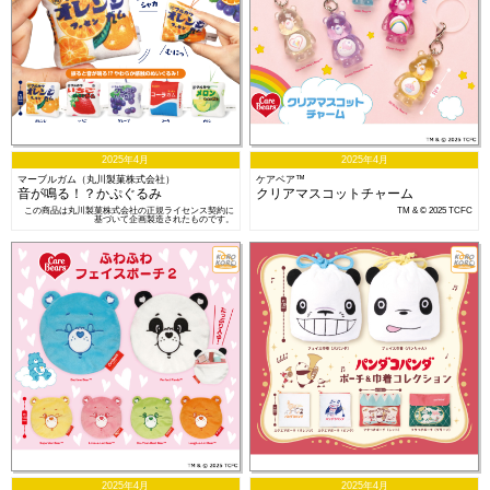
2025年4月
2025年4月
マーブルガム（丸川製菓株式会社）
ケアベア™
音が鳴る！？かぷぐるみ
クリアマスコットチャーム
この商品は丸川製菓株式会社の正規ライセンス契約に
TM & © 2025 TCFC
基づいて企画製造されたものです。
2025年4月
2025年4月