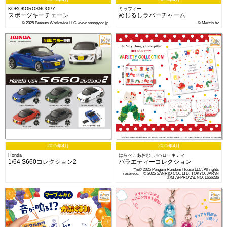
KOROKOROSNOOPY
ミッフィー
スポーツキーチェーン
めじるしラバーチャーム
© 2025 Peanuts Worldwide LLC www.snoopy.co.jp
© Mercis bv
2025年4月
2025年4月
Honda
はらぺこあおむし×ハローキティ
1/64 S660コレクション2
バラエティーコレクション
™&© 2025 Penguin Random House LLC. All rights
reserved. © 2025 SANRIO CO., LTD. TOKYO, JAPAN
ⓁM APPROVAL NO. L656236